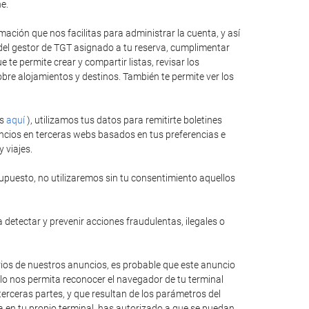
e.
ación que nos facilitas para administrar la cuenta, y así
 del gestor de TGT asignado a tu reserva, cumplimentar
te permite crear y compartir listas, revisar los
bre alojamientos y destinos. También te permite ver los
es
aquí
), utilizamos tus datos para remitirte boletines
ncios en terceras webs basados en tus preferencias e
 viajes.
upuesto, no utilizaremos sin tu consentimiento aquellos
 detectar y prevenir acciones fraudulentas, ilegales o
rios de nuestros anuncios, es probable que este anuncio
llo nos permita reconocer el navegador de tu terminal
erceras partes, y que resultan de los parámetros del
ida en tu propio terminal, has autorizado a que se puedan