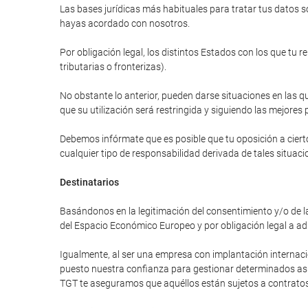
Las bases jurídicas más habituales para tratar tus datos so
hayas acordado con nosotros.
Por obligación legal, los distintos Estados con los que tu 
tributarias o fronterizas).
No obstante lo anterior, pueden darse situaciones en las qu
que su utilización será restringida y siguiendo las mejores 
Debemos infórmate que es posible que tu oposición a cierto
cualquier tipo de responsabilidad derivada de tales situaci
Destinatarios
Basándonos en la legitimación del consentimiento y/o de la
del Espacio Económico Europeo y por obligación legal a ad
Igualmente, al ser una empresa con implantación internac
puesto nuestra confianza para gestionar determinados asunt
TGT te aseguramos que aquéllos están sujetos a contratos 