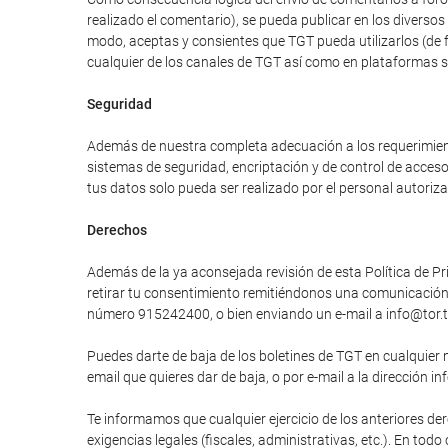
realizado el comentario), se pueda publicar en los divers
modo, aceptas y consientes que TGT pueda utilizarlos (de 
cualquier de los canales de TGT así como en plataformas 
Seguridad
Además de nuestra completa adecuación a los requerimiento
sistemas de seguridad, encriptación y de control de acces
tus datos solo pueda ser realizado por el personal autori
Derechos
Además de la ya aconsejada revisión de esta Política de Pri
retirar tu consentimiento remitiéndonos una comunicación e
número 915242400, o bien enviando un e-mail a info@tor.t
Puedes darte de baja de los boletines de TGT en cualquier 
email que quieres dar de baja, o por e-mail a la dirección in
Te informamos que cualquier ejercicio de los anteriores der
exigencias legales (fiscales, administrativas, etc.). En tod