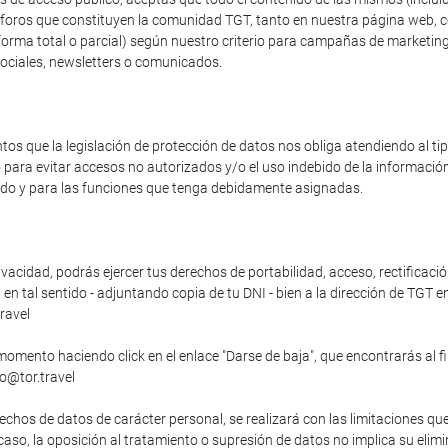
os foros que constituyen la comunidad TGT, tanto en nuestra página web, 
forma total o parcial) según nuestro criterio para campañas de marketing
sociales, newsletters o comunicados.
s que la legislación de protección de datos nos obliga atendiendo al t
o para evitar accesos no autorizados y/o el uso indebido de la informaci
zado y para las funciones que tenga debidamente asignadas.
vacidad, podrás ejercer tus derechos de portabilidad, acceso, rectificació
n tal sentido - adjuntando copia de tu DNI - bien a la dirección de TGT en
ravel
momento haciendo click en el enlace "Darse de baja", que encontrarás al f
fo@tor.travel
echos de datos de carácter personal, se realizará con las limitaciones qu
o caso, la oposición al tratamiento o supresión de datos no implica su elim