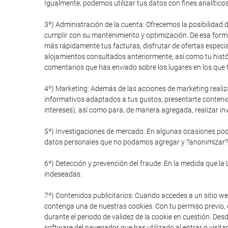
Igualmente, podemos utilizar tus datos con fines analítico
3º) Administración de la cuenta: Ofrecemos la posibilidad 
cumplir con su mantenimiento y optimización. De esa forma
más rápidamente tus facturas, disfrutar de ofertas especial
alojamientos consultados anteriormente, así como tu histór
comentarios que has enviado sobre los lugares en los que t
4º) Marketing: Además de las acciones de marketing realiz
informativos adaptados a tus gustos, presentarte conteni
intereses), así como para, de manera agregada, realizar in
5º) Investigaciones de mercado: En algunas ocasiones pode
datos personales que no podamos agregar y ?anonimizar?
6º) Detección y prevención del fraude: En la medida que la 
indeseadas.
7º) Contenidos publicitarios: Cuando accedes a un sitio we
contenga una de nuestras cookies. Con tu permiso previo, e
durante el periodo de validez de la cookie en cuestión. De
software del navegador que has utilizado al entrar o visitar