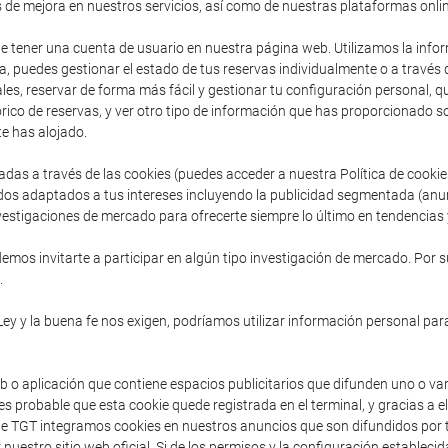
s de mejora en nuestros servicios, así como de nuestras plataformas onlin
de tener una cuenta de usuario en nuestra página web. Utilizamos la inform
, puedes gestionar el estado de tus reservas individualmente o a través
es, reservar de forma más fácil y gestionar tu configuración personal, que 
ico de reservas, y ver otro tipo de información que has proporcionado so
e has alojado.
adas a través de las cookies (puedes acceder a nuestra Política de cooki
dos adaptados a tus intereses incluyendo la publicidad segmentada (anu
vestigaciones de mercado para ofrecerte siempre lo último en tendencias y
mos invitarte a participar en algún tipo investigación de mercado. Por s
.
Ley y la buena fe nos exigen, podríamos utilizar información personal para
b o aplicación que contiene espacios publicitarios que difunden uno o va
s probable que esta cookie quede registrada en el terminal, y gracias a e
sde TGT integramos cookies en nuestros anuncios que son difundidos por t
 nuestro sitio web oficial. Si de los permisos y la configuración establec