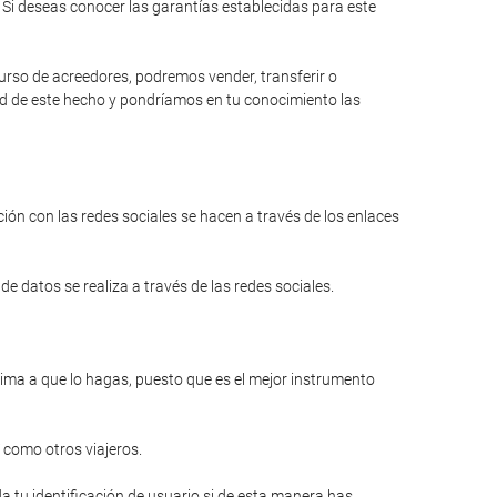
Si deseas conocer las garantías establecidas para este
curso de acreedores, podremos vender, transferir o
dad de este hecho y pondríamos en tu conocimiento las
ión con las redes sociales se hacen a través de los enlaces
e datos se realiza a través de las redes sociales.
anima a que lo hagas, puesto que es el mejor instrumento
 como otros viajeros.
a tu identificación de usuario si de esta manera has