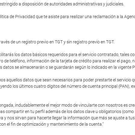
tringido a disposición de autoridades administrativas y judiciales.
ítica de Privacidad que te asiste para realizar una reclamación a la Age
ravés de un registro previo en TGT y sin registro previo en TGT.
cilitarás los datos básicos requeridos para el servicio contratado, tales c
de teléfono, información de la tarjeta de crédito para realizar el pago,
stos datos se almacenarán o se guardarán según lo indicado en la vigente P
 aquellos datos que sean necesarios para poder prestarte el servicio que
endo los últimos cuatro dígitos del número de cuenta principal (PAN), e
olongada, indudablemente el mejor modo de vincularte con nosotros es cre
as compartir en tu perfil además de los datos clave u obligatorios (como
va y nos sirvan para hacerte llegar la información que más se ajuste a 
con el fin de optimización y mantenimiento de la cuenta."