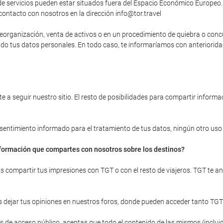
 servicios pueden estar situados fuera del Espacio Económico Europeo. 
contacto con nosotros en la dirección info@tor.travel
, reorganización, venta de activos o en un procedimiento de quiebra o con
yendo tus datos personales. En todo caso, te informaríamos con anteriori
 a seguir nuestro sitio. El resto de posibilidades para compartir informac
onsentimiento informado para el tratamiento de tus datos, ningún otro uso d
información que compartes con nosotros sobre los destinos?
ras compartir tus impresiones con TGT o con el resto de viajeros. TGT te 
 dejar tus opiniones en nuestros foros, donde pueden acceder tanto TGT
 de acceso público, aceptas que todo el contenido de las mismos (incluid