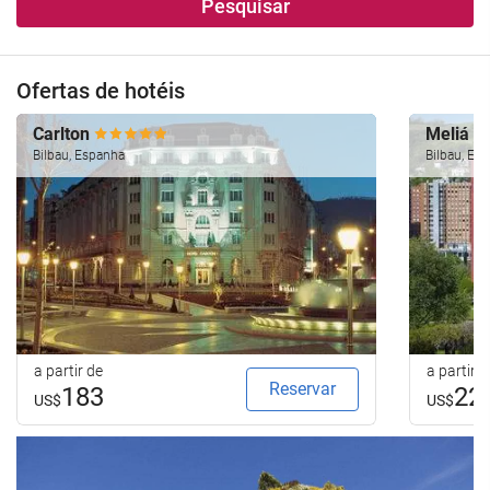
Pesquisar
Ofertas de hotéis
Carlton
Meliá B
Bilbau, Espanha
Bilbau, Es
a partir de
a partir d
Reservar
183
22
US$
US$