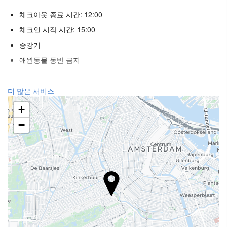
체크아웃 종료 시간: 12:00
체크인 시작 시간: 15:00
승강기
애완동물 동반 금지
리셉션 서비스
더 많은 서비스
24시간 프런트 데스크
+
수하물 보관소
−
푸드 & 베버리지
일품요리 레스토랑
바
비즈니스 시설
비지니스쎈터