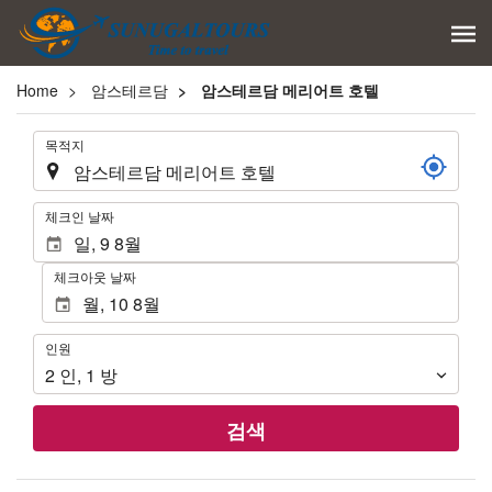
Home
암스테르담
암스테르담 메리어트 호텔
.
목적지
.
체크인 날짜
체크아웃 날짜
인
인원
원
2
인
,
1
방
검색