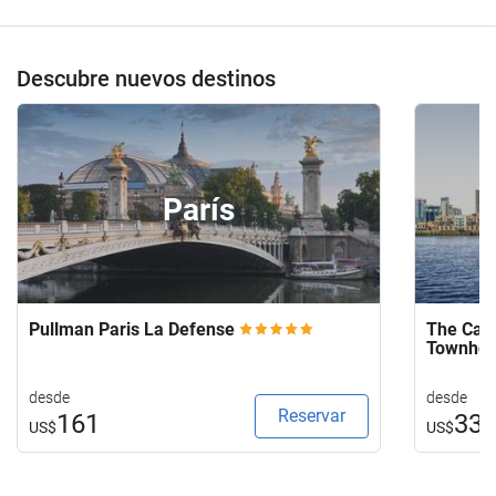
Descubre nuevos destinos
París
Pullman Paris La Defense
The Capi
Townho
desde
desde
Reservar
161
33
US$
US$