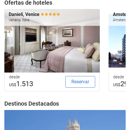
Ofertas de hoteles
Danieli, Venice
Amsterd
Venecia, Italia
Ámsterdam
desde
desde
Reservar
1.513
29
US$
US$
Destinos Destacados